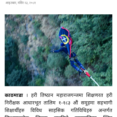
आइतबार, मंसिर २३, २०८१
काठमाडौं
। प्रहरी प्रतिष्‍ठान महाराजगन्जमा प्रशिक्षणरत प्रहरी
निरीक्षक आधारभूत तालिम १-१८३ औं समूहमा सहभागी
प्रशिक्षार्थीहरु विविध साहसिक गतिविधिहरु अन्तर्गत