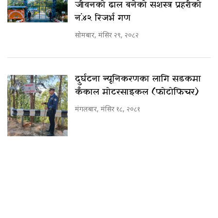
जीवनको ढाल बनेको सशस्त्र प्रहरीको
नं.४२ रिजर्भ गण
सोमबार, मंसिर २९, २०८२
दुर्घटना न्यूनिकरणका लागि सडकमा
कँकाल मोटरसाइकल (फोटोफिचर)
मंगलबार, मंसिर १८, २०८१