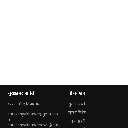
सुरक्षाखबर प्रा.लि.
नेभिगेशन
काठमाडौं-९,सिनामंगल
सुरक्षा अपडेट
सुरक्षा विशेष
surakshyakhabar@gmail.co
m
नेपाल प्रहरी
surakshyakhabarnews@gma