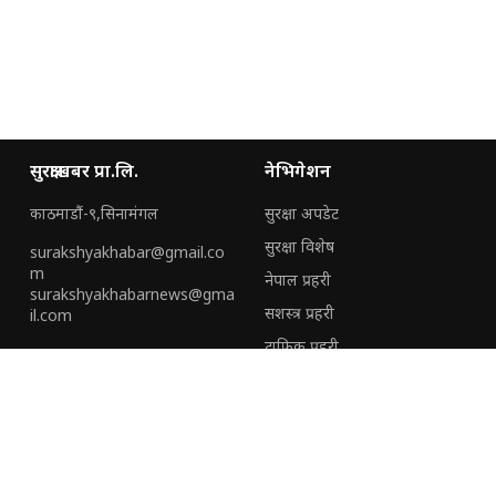
सुरक्षाखबर प्रा.लि.
नेभिगेशन
काठमाडौं-९,सिनामंगल
सुरक्षा अपडेट
सुरक्षा विशेष
surakshyakhabar@gmail.co
m
नेपाल प्रहरी
surakshyakhabarnews@gma
सशस्त्र प्रहरी
il.com
ट्राफिक प्रहरी
हामी संग जोडिनुहोस्
हाम्रो टीम
हाम्रो बारेमा
विशेष
विज्ञापनका लागि