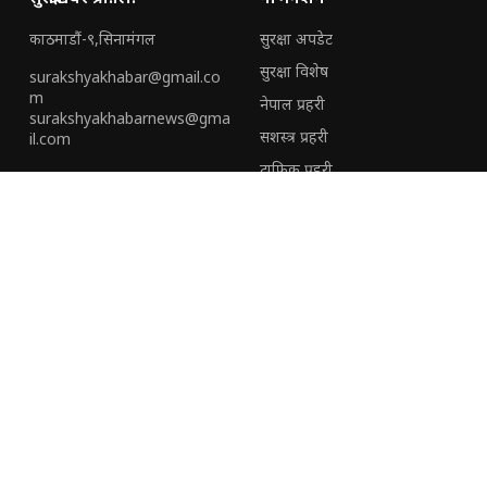
काठमाडौं-९,सिनामंगल
सुरक्षा अपडेट
सुरक्षा विशेष
surakshyakhabar@gmail.co
m
नेपाल प्रहरी
surakshyakhabarnews@gma
सशस्त्र प्रहरी
il.com
ट्राफिक प्रहरी
हामी संग जोडिनुहोस्
हाम्रो टीम
हाम्रो बारेमा
विशेष
विज्ञापनका लागि
(+९७७) ९७०६६६८८२३
सुरक्षाखबरको प्रथम बार्षिकोत्सवमा
सुरक्षा निकायका अधिकारीदेखि
(+९७७)९८५१३५०१९२
जवानसम्म सम्मानित
अपराध नियन्त्रणमा सक्रिय रहन प्रहरी
कर्मचारीलाई आईजीपी कार्कीको
निर्देशन