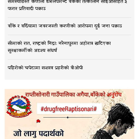
समस्याग्रस्त कर्णाली डेभलपमेन्ट बैंकका तत्कालीन सीईओसहित ३
फरार प्रतिवादी पक्राउ
बाँके र बर्दियामा जबरजस्ती करणीको आरोपमा दुई जना पक्राउ
सीमाको रात, राष्ट्रको निद्रा: नरैनापुरमा अहोरात्र खटिएका
सुरक्षाकर्मीको अदृश्य संघर्ष
पहिरोको चपेटामा सशस्त्र प्रहरीको बीओपी