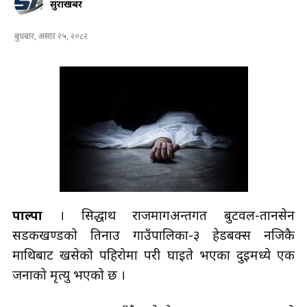
सुरक्षाखबर
बुधबार, असार २५, २०८२
पाल्पा
। सिद्धार्थ राजमार्गअन्तर्गत बुटवल-तानसेन
सडकखण्डको तिनाउ गाउँपालिका-३ हेडबक्स नजिकै
माथिबाट खसेको पहिरोमा परी घाइते भएका दुईमध्ये एक
जनाको मृत्यु भएको छ ।