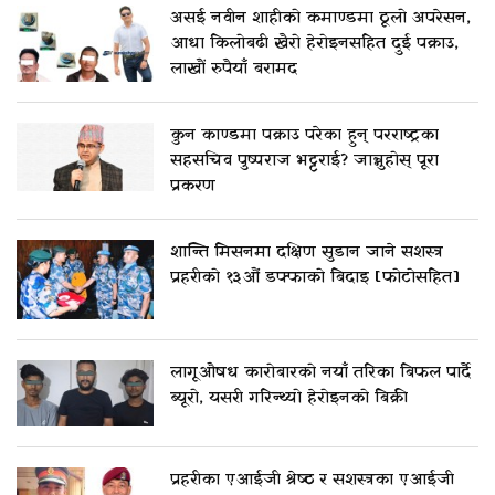
असई नवीन शाहीको कमाण्डमा ठूलो अपरेसन,
आधा किलोबढी खैरो हेरोइनसहित दुई पक्राउ,
लाखौं रुपैयाँ बरामद
कुन काण्डमा पक्राउ परेका हुन् परराष्ट्रका
सहसचिव पुष्पराज भट्टराई? जान्नुहोस् पूरा
प्रकरण
शान्ति मिसनमा दक्षिण सुडान जाने सशस्त्र
प्रहरीको १३औं डफ्फाको बिदाइ [फोटोसहित]
लागूऔषध कारोबारको नयाँ तरिका बिफल पार्दै
ब्यूरो, यसरी गरिन्थ्यो हेरोइनको बिक्री
प्रहरीका एआईजी श्रेष्ठ र सशस्त्रका एआईजी