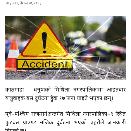
आइतबार, वैशाख २७, २०८३
काठमाडौं । धनुषाको मिथिला नगरपालिकामा आइतबार
यात्रुवाहक बस दुर्घटना हुँदा १७ जना घाइते भएका छन्।
पूर्व–पश्चिम राजमार्गअन्तर्गत मिथिला नगरपालिका–९ स्थित
फुटबल ग्राउण्ड नजिक दुर्घटना भएको प्रहरीले जानकारी
दिएको छ।