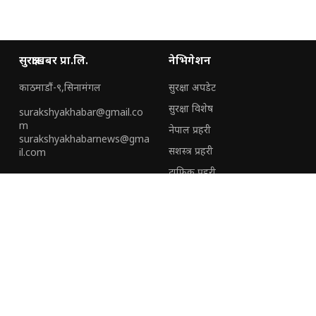
सुरक्षाखबर प्रा.लि.
नेभिगेशन
काठमाडौं-९,सिनामंगल
सुरक्षा अपडेट
सुरक्षा विशेष
surakshyakhabar@gmail.co
m
नेपाल प्रहरी
surakshyakhabarnews@gma
सशस्त्र प्रहरी
il.com
ट्राफिक प्रहरी
हामी संग जोडिनुहोस्
हाम्रो टीम
हाम्रो बारेमा
विशेष
विज्ञापनका लागि
(+९७७) ९७०६६६८८२३
सुरक्षाखबरको प्रथम बार्षिकोत्सवमा
सुरक्षा निकायका अधिकारीदेखि
(+९७७)९८५१३५०१९२