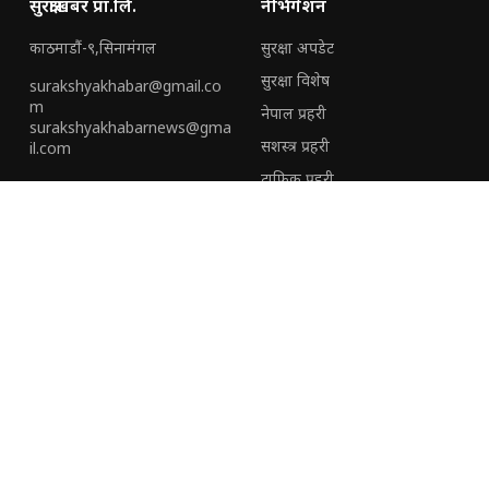
सुरक्षाखबर प्रा.लि.
नेभिगेशन
काठमाडौं-९,सिनामंगल
सुरक्षा अपडेट
सुरक्षा विशेष
surakshyakhabar@gmail.co
m
नेपाल प्रहरी
surakshyakhabarnews@gma
सशस्त्र प्रहरी
il.com
ट्राफिक प्रहरी
हामी संग जोडिनुहोस्
हाम्रो टीम
हाम्रो बारेमा
विशेष
विज्ञापनका लागि
(+९७७) ९७०६६६८८२३
सुरक्षाखबरको प्रथम बार्षिकोत्सवमा
सुरक्षा निकायका अधिकारीदेखि
(+९७७)९८५१३५०१९२
जवानसम्म सम्मानित
अपराध नियन्त्रणमा सक्रिय रहन
प्रहरी कर्मचारीलाई आईजीपी
कार्कीको निर्देशन