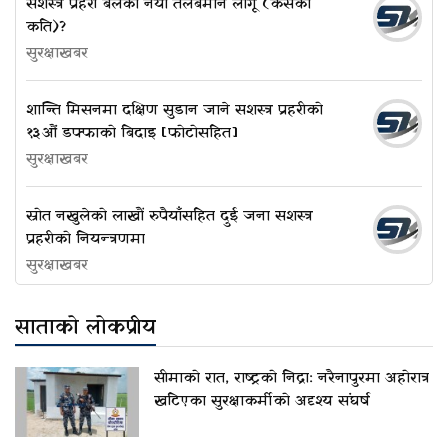
सशस्त्र प्रहरी बलको नयाँ तलबमान लागू (कसको
कति)?
सुरक्षाखबर
शान्ति मिसनमा दक्षिण सुडान जाने सशस्त्र प्रहरीको
१३औं डफ्फाको बिदाइ [फोटोसहित]
सुरक्षाखबर
स्रोत नखुलेको लाखौं रुपैयाँसहित दुई जना सशस्त्र
प्रहरीको नियन्त्रणमा
सुरक्षाखबर
साताको लोकप्रीय
सीमाको रात, राष्ट्रको निद्रा: नरैनापुरमा अहोरात्र
खटिएका सुरक्षाकर्मीको अदृश्य संघर्ष