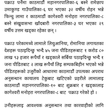
पक्राउ पर्नेमा काठमाडौं महानगरपालिका-६ बस्ने रामेछाप
उमाकुण्ड गाउँपालिका-६ घर भएका ३२ वर्षीय रोहन भन्ने
फिन्चु लामा र काठमाडौं कागेश्वरी मनोहरा नगरपालिका-८
बस्ने संखुवासभा खाँदबारी नगरपालिका-३ घर भएका २९
वर्षीय उत्तम खड्का रहेका छन् ।
पक्राउ परेकामध्ये लामाले लिथुआनिया, रोमानिया लगायतका
देशहरू पठाइदिन्छु भन्दै ४५ जना पीडितहरूबाट १ करोड ८०
लाख ९३ हजार रूपैयाँ र खड्काले सर्बिया पठाइदिन्छु भन्दै १
जना पीडितबाट २ लाख रूपैयाँ लिई सम्पर्कबिहीन भएको भन्ने
पीडितहरूको उजुरीको आधारमा काठमाडौं उपत्यका अपराध
अनुसन्धान कार्यालय टेकुबाट खटिएको प्रहरीले लामालाई
काठमाडौं महानगरपालिका-१० बाट शुक्रबार र खड्कालाई
कागेश्वरी मनोहरा नगरपालिका-८ बाट पक्राउ गरेको हो ।
उनीहरूलाई आवश्यक अनुसन्धान तथा कारवाहीको लागि