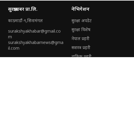
सुरक्षाखबर प्रा.लि.
नेभिगेशन
काठमाडौं-९,सिनामंगल
सुरक्षा अपडेट
सुरक्षा विशेष
surakshyakhabar@gmail.co
m
नेपाल प्रहरी
surakshyakhabarnews@gma
सशस्त्र प्रहरी
il.com
ट्राफिक प्रहरी
हामी संग जोडिनुहोस्
हाम्रो टीम
हाम्रो बारेमा
विशेष
विज्ञापनका लागि
(+९७७) ९७०६६६८८२३
सुरक्षाखबरको प्रथम बार्षिकोत्सवमा
सुरक्षा निकायका अधिकारीदेखि
(+९७७)९८५१३५०१९२
जवानसम्म सम्मानित
अपराध नियन्त्रणमा सक्रिय रहन
प्रहरी कर्मचारीलाई आईजीपी