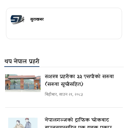
सुरक्षाखबर
थप नेपाल प्रहरी
सशस्त्र प्रहरीका ३३ एसपीको सरुवा
(सरुवा सूचीसहित)
बिहीबार, साउन २१, २०८३
नेपालगञ्जको ट्राफिक चोकबाट
ब्राउनसुगरसहित एक युवक पक्राउ