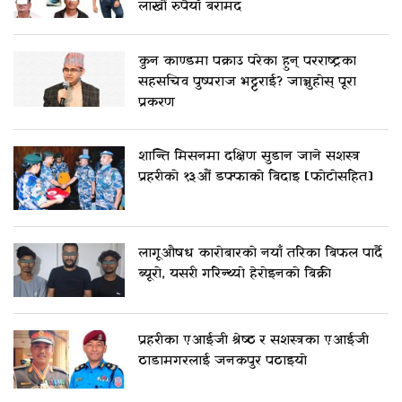
लाखौं रुपैयाँ बरामद
कुन काण्डमा पक्राउ परेका हुन् परराष्ट्रका
सहसचिव पुष्पराज भट्टराई? जान्नुहोस् पूरा
प्रकरण
शान्ति मिसनमा दक्षिण सुडान जाने सशस्त्र
प्रहरीको १३औं डफ्फाको बिदाइ [फोटोसहित]
लागूऔषध कारोबारको नयाँ तरिका बिफल पार्दै
ब्यूरो, यसरी गरिन्थ्यो हेरोइनको बिक्री
प्रहरीका एआईजी श्रेष्ठ र सशस्त्रका एआईजी
ठाडामगरलाई जनकपुर पठाइयो