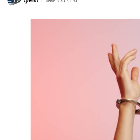
सुरक्षाखबर
शनिबार, जेठ ३०, २०८३