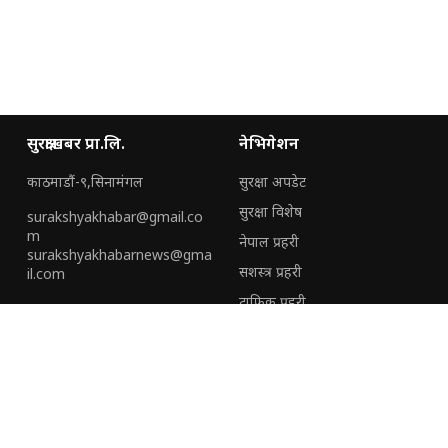
सुरक्षाखबर प्रा.लि.
नेभिगेशन
काठमाडौं-९,सिनामंगल
सुरक्षा अपडेट
सुरक्षा विशेष
surakshyakhabar@gmail.co
m
नेपाल प्रहरी
surakshyakhabarnews@gma
सशस्त्र प्रहरी
il.com
ट्राफिक प्रहरी
हामी संग जोडिनुहोस्
हाम्रो टीम
हाम्रो बारेमा
विशेष
विज्ञापनका लागि