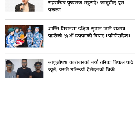
सहसचिव पुष्पराज भट्टराई? जान्नुहोस् पूरा
प्रकरण
शान्ति मिसनमा दक्षिण सुडान जाने सशस्त्र
प्रहरीको १३औं डफ्फाको बिदाइ [फोटोसहित]
लागूऔषध कारोबारको नयाँ तरिका बिफल पार्दै
ब्यूरो, यसरी गरिन्थ्यो हेरोइनको बिक्री