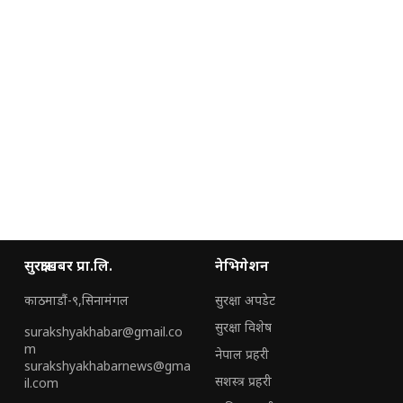
सुरक्षाखबर प्रा.लि.
नेभिगेशन
काठमाडौं-९,सिनामंगल
सुरक्षा अपडेट
सुरक्षा विशेष
surakshyakhabar@gmail.co
m
नेपाल प्रहरी
surakshyakhabarnews@gma
सशस्त्र प्रहरी
il.com